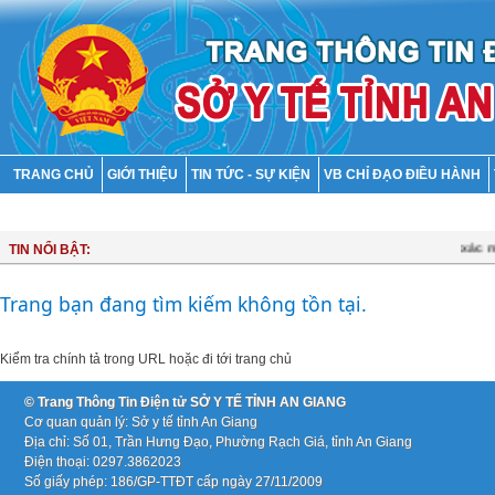
TRANG CHỦ
GIỚI THIỆU
TIN TỨC - SỰ KIỆN
VB CHỈ ĐẠO ĐIỀU HÀNH
DV TỰ CÔNG BỐ CỦA CÁC CƠ SỞ
xác min
TIN NỔI BẬT:
Trang bạn đang tìm kiếm không tồn tại.
Kiểm tra chính tả trong URL hoặc
đi tới trang chủ
© Trang Thông Tin Điện tử SỞ Y TẾ TỈNH AN GIANG
Cơ quan quản lý: Sở y tế tỉnh An Giang
Địa chỉ: Số 01, Trần Hưng Đạo, Phường Rạch Giá, tỉnh An Giang
Điện thoại: 0297.3862023
Số giấy phép: 186/GP-TTĐT cấp ngày 27/11/2009