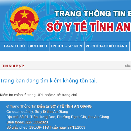
TRANG CHỦ
GIỚI THIỆU
TIN TỨC - SỰ KIỆN
VB CHỈ ĐẠO ĐIỀU HÀNH
DV TỰ CÔNG BỐ CỦA CÁC CƠ SỞ
xác m
TIN NỔI BẬT:
Trang bạn đang tìm kiếm không tồn tại.
Kiểm tra chính tả trong URL hoặc
đi tới trang chủ
© Trang Thông Tin Điện tử SỞ Y TẾ TỈNH AN GIANG
Cơ quan quản lý: Sở y tế tỉnh An Giang
Địa chỉ: Số 01, Trần Hưng Đạo, Phường Rạch Giá, tỉnh An Giang
Điện thoại: 0297.3862023
Số giấy phép: 186/GP-TTĐT cấp ngày 27/11/2009